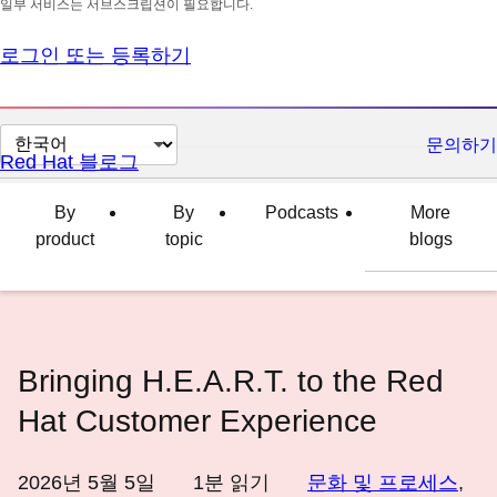
일부 서비스는 서브스크립션이 필요합니다.
로그인 또는 등록하기
페
문의하기
Red Hat 블로그
이
지
By
By
Podcasts
More
언
product
topic
blogs
어
변
경
Bringing H.E.A.R.T. to the Red
Hat Customer Experience
2026년 5월 5일
1
분 읽기
문화 및 프로세스
,