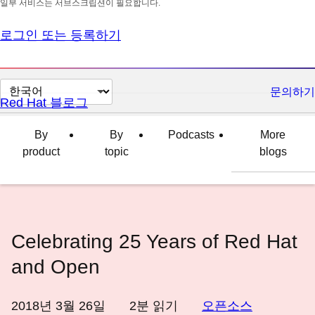
일부 서비스는 서브스크립션이 필요합니다.
로그인 또는 등록하기
페
문의하기
Red Hat 블로그
이
지
By
By
Podcasts
More
언
product
topic
blogs
어
변
경
Celebrating 25 Years of Red Hat
and Open
2018년 3월 26일
2
분 읽기
오픈소스