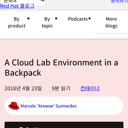
문의하기
Red Hat 블로그
이
지
By
By
Podcasts
More
언
product
topic
blogs
어
변
경
A Cloud Lab Environment in a
Backpack
2018년 4월 23일
9
분 읽기
컨테이너
Marcelo 'Ataxexe' Guimarães