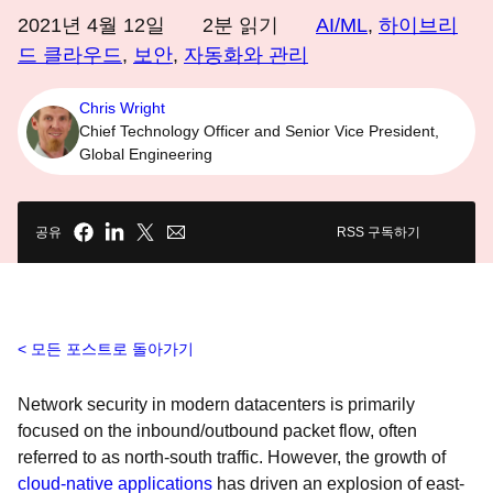
2021년 4월 12일
2
분 읽기
AI/ML
,
하이브리
드 클라우드
,
보안
,
자동화와 관리
Chris Wright
Chief Technology Officer and Senior Vice President,
Global Engineering
공유
RSS 구독하기
모든 포스트로 돌아가기
Network security in modern datacenters is primarily
focused on the inbound/outbound packet flow, often
referred to as north-south traffic. However, the growth of
cloud-native applications
has driven an explosion of east-