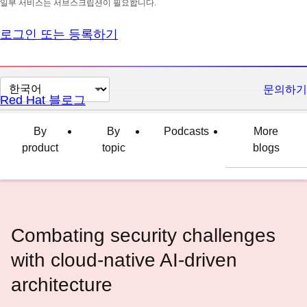
일부 서비스는 서브스크립션이 필요합니다.
로그인 또는 등록하기
페
문의하기
Red Hat 블로그
이
지
By
By
Podcasts
More
언
product
topic
blogs
어
변
경
Combating security challenges
with cloud-native AI-driven
architecture