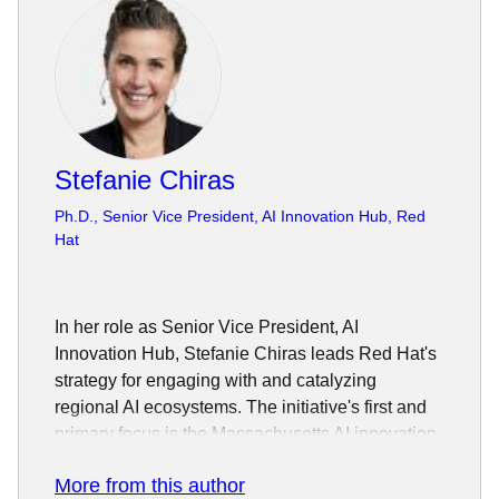
Stefanie Chiras
Ph.D., Senior Vice President, AI Innovation Hub, Red
Hat
In her role as Senior Vice President, AI
Innovation Hub, Stefanie Chiras leads Red Hat's
strategy for engaging with and catalyzing
regional AI ecosystems. The initiative's first and
primary focus is the Massachusetts AI innovation
hub. As a key part of this engagement, she will
More from this author
lead Red Hat's contribution to creating The Open