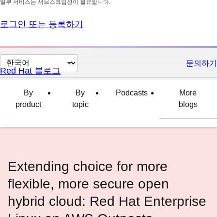
일부 서비스는 서브스크립션이 필요합니다.
로그인 또는 등록하기
페
문의하기
Red Hat 블로그
이
지
By
By
Podcasts
More
언
product
topic
blogs
어
변
경
Extending choice for more
flexible, more secure open
hybrid cloud: Red Hat Enterprise