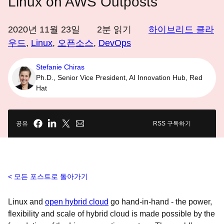
Linux on AWS Outposts
2020년 11월 23일
2
분 읽기
하이브리드 클라
우드
,
Linux
,
오픈소스
,
DevOps
Stefanie Chiras
Ph.D., Senior Vice President, AI Innovation Hub, Red
Hat
공유
RSS 구독하기
모든 포스트로 돌아가기
Linux and
open hybrid cloud
go hand-in-hand - the power,
flexibility and scale of hybrid cloud is made possible by the