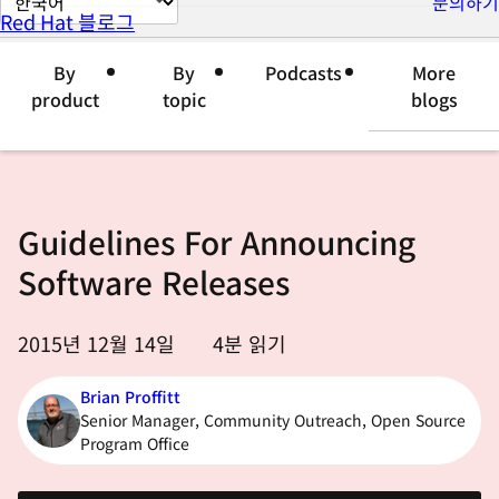
문의하기
Red Hat 블로그
이
지
By
By
Podcasts
More
언
product
topic
blogs
어
변
경
Guidelines For Announcing
Software Releases
2015년 12월 14일
4
분 읽기
Brian Proffitt
Senior Manager, Community Outreach, Open Source
Program Office