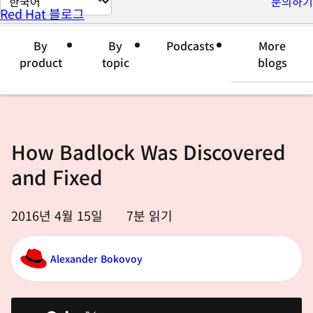
문의하기
Red Hat 블로그
이
지
By
By
Podcasts
More
언
product
topic
blogs
어
변
경
How Badlock Was Discovered
and Fixed
2016년 4월 15일
7
분 읽기
Alexander Bokovoy