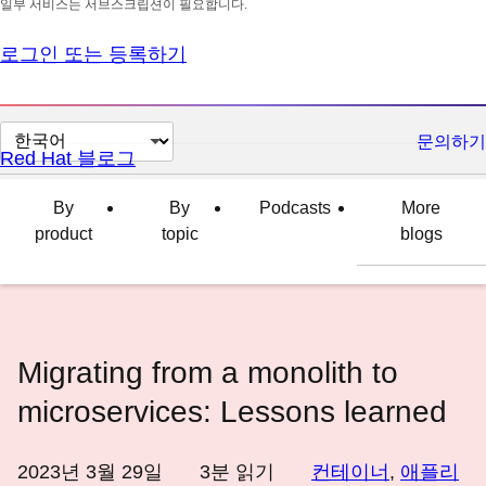
일부 서비스는 서브스크립션이 필요합니다.
로그인 또는 등록하기
페
문의하기
Red Hat 블로그
이
지
By
By
Podcasts
More
언
product
topic
blogs
어
변
경
Migrating from a monolith to
microservices: Lessons learned
2023년 3월 29일
3
분 읽기
컨테이너
,
애플리