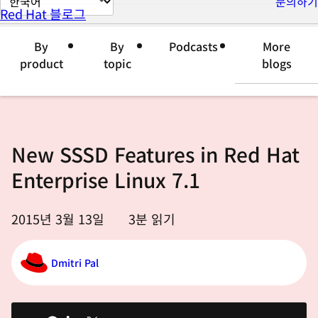
문의하기
Red Hat 블로그
이
지
By
By
Podcasts
More
언
product
topic
blogs
어
변
경
New SSSD Features in Red Hat
Enterprise Linux 7.1
2015년 3월 13일
3
분 읽기
Dmitri Pal