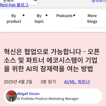
문의하기
Red Hat 블로그
이
지
By
By
Podcasts
More
언
product
topic
blogs
어
변
경
혁신은 협업으로 가능합니다 - 오픈
소스 및 파트너 에코시스템이 기업
을 위한 AI의 잠재력을 여는 방법
2025년 4월 2일
3
분 읽기
AI/ML
,
파트너
Abigail Sisson
AI Portfolio Product Marketing Manager