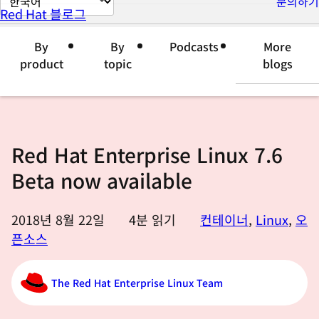
문의하기
Red Hat 블로그
이
지
By
By
Podcasts
More
언
product
topic
blogs
어
변
경
Red Hat Enterprise Linux 7.6
Beta now available
2018년 8월 22일
4
분 읽기
컨테이너
,
Linux
,
오
픈소스
The Red Hat Enterprise Linux Team