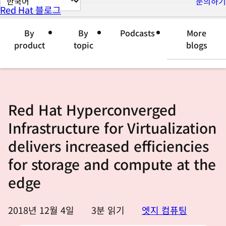
문의하기
Red Hat 블로그
이
지
By
By
Podcasts
More
언
product
topic
blogs
어
변
경
Red Hat Hyperconverged
Infrastructure for Virtualization
delivers increased efficiencies
for storage and compute at the
edge
2018년 12월 4일
3
분 읽기
엣지 컴퓨팅