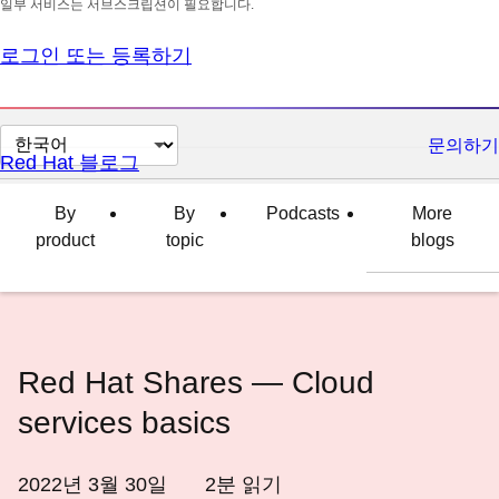
일부 서비스는 서브스크립션이 필요합니다.
로그인 또는 등록하기
페
문의하기
Red Hat 블로그
이
지
By
By
Podcasts
More
언
product
topic
blogs
어
변
경
Red Hat Shares — Cloud
services basics
2022년 3월 30일
2
분 읽기