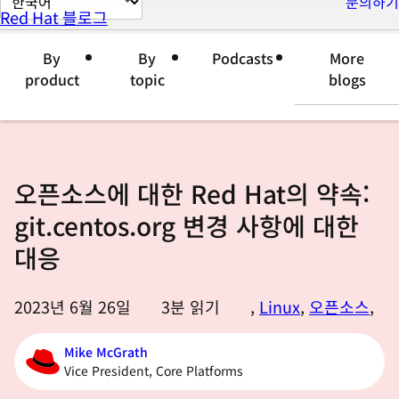
문의하기
Red Hat 블로그
이
지
By
By
Podcasts
More
언
product
topic
blogs
어
변
경
오픈소스에 대한 Red Hat의 약속:
git.centos.org 변경 사항에 대한
대응
2023년 6월 26일
3
분 읽기
,
Linux
,
오픈소스
,
Mike McGrath
Vice President, Core Platforms