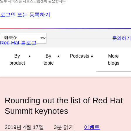
일부 서비스는 서브스크립션이 필요합니다.
로그인 또는 등록하기
페
문의하기
Red Hat 블로그
이
지
By
By
Podcasts
More
언
product
topic
blogs
어
변
경
Rounding out the list of Red Hat
Summit keynotes
2019년 4월 17일
3
분 읽기
이벤트