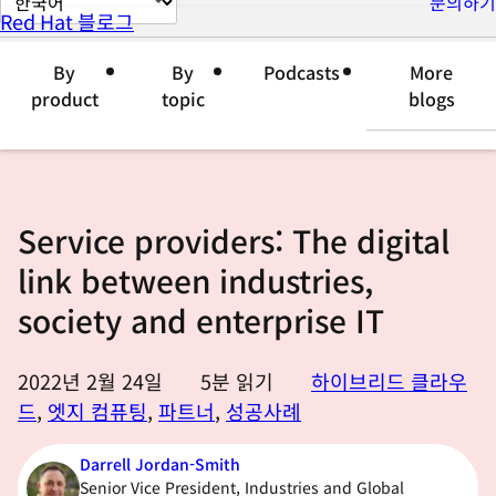
문의하기
Red Hat 블로그
이
지
By
By
Podcasts
More
언
product
topic
blogs
어
변
경
Service providers: The digital
link between industries,
society and enterprise IT
2022년 2월 24일
5
분 읽기
하이브리드 클라우
드
,
엣지 컴퓨팅
,
파트너
,
성공사례
Darrell Jordan-Smith
Senior Vice President, Industries and Global