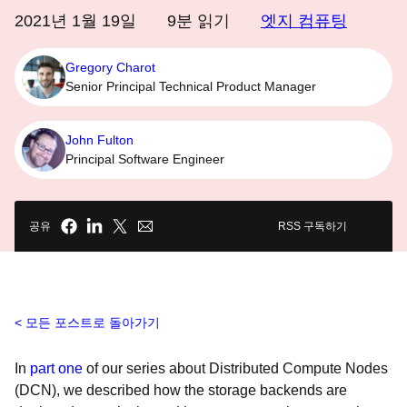
2021년 1월 19일
9
분 읽기
엣지 컴퓨팅
Gregory Charot
Senior Principal Technical Product Manager
John Fulton
Principal Software Engineer
공유
RSS 구독하기
모든 포스트로 돌아가기
In
part one
of our series about Distributed Compute Nodes
(DCN), we described how the storage backends are