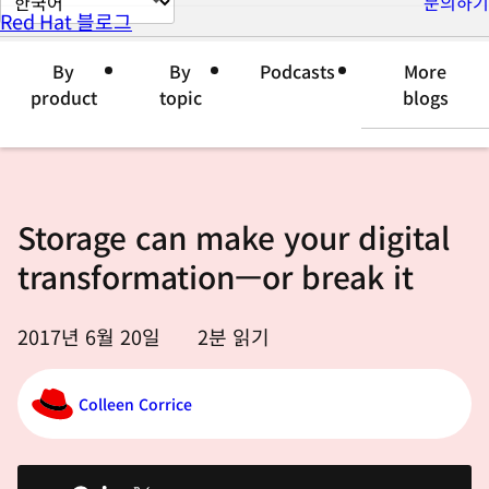
문의하기
Red Hat 블로그
이
지
By
By
Podcasts
More
언
product
topic
blogs
어
변
경
Storage can make your digital
transformation—or break it
2017년 6월 20일
2
분 읽기
Colleen Corrice