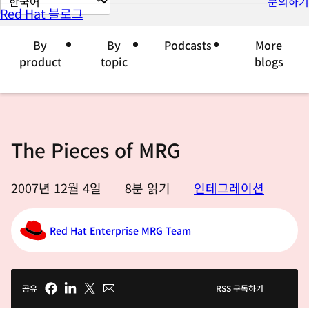
문의하기
Red Hat 블로그
이
지
By
By
Podcasts
More
언
product
topic
blogs
어
변
경
The Pieces of MRG
2007년 12월 4일
8
분 읽기
인테그레이션
Red Hat Enterprise MRG Team
공유
RSS 구독하기