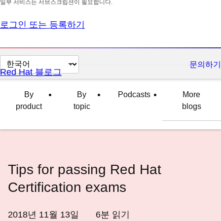
일부 서비스는 서브스크립션이 필요합니다.
로그인 또는 등록하기
페
문의하기
Red Hat 블로그
이
지
By
By
Podcasts
More
언
product
topic
blogs
어
변
경
Tips for passing Red Hat
Certification exams
2018년 11월 13일
6
분 읽기