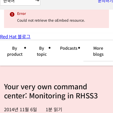
문의하기
이
지
Error
언
Could not retrieve the oEmbed resource.
어
변
Red Hat 블로그
경
By
By
Podcasts
More
product
topic
blogs
Your very own command
center: Monitoring in RHSS3
2014년 11월 6일
1
분 읽기