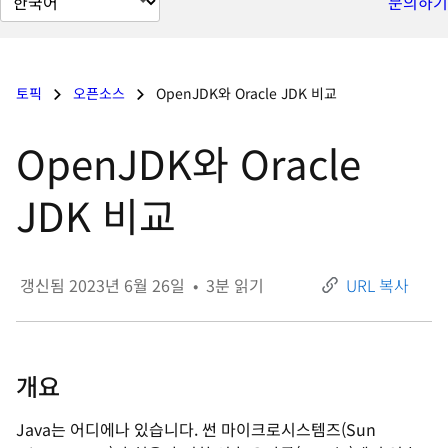
문의하기
이
지
언
토픽
오픈소스
OpenJDK와 Oracle JDK 비교
어
변
OpenJDK와 Oracle
경
JDK 비교
갱신됨
2023년 6월 26일
•
3
분 읽기
URL 복사
개요
Java는 어디에나 있습니다. 썬 마이크로시스템즈(Sun