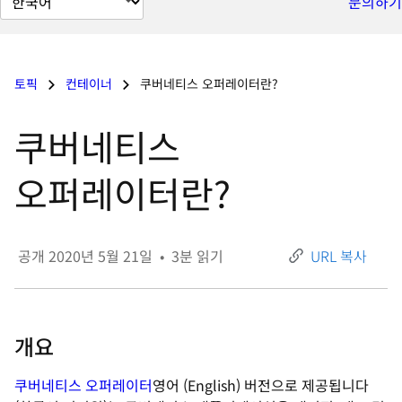
문의하기
이
지
언
토픽
컨테이너
쿠버네티스 오퍼레이터란?
어
변
쿠버네티스
경
오퍼레이터란?
공개
2020년 5월 21일
•
3
분 읽기
URL 복사
개요
쿠버네티스 오퍼레이터
영어 (English) 버전으로 제공됩니다