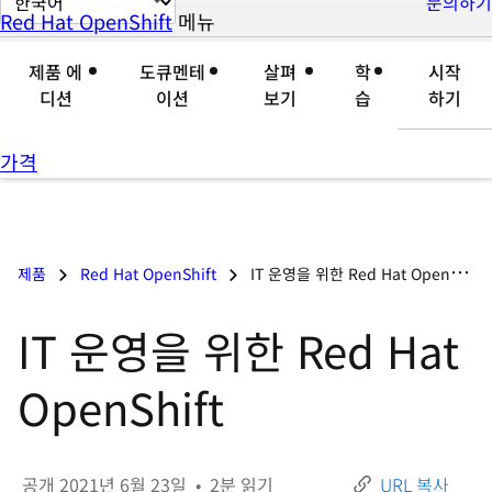
문의하기
Red Hat OpenShift
메뉴
자
접
이
세
기
지
제품 에
도큐멘테
살펴
학
시작
히
언
디션
이션
보기
습
하기
보
어
기
변
가격
경
제품
Red Hat OpenShift
IT 운영을 위한 Red Hat OpenShift
IT 운영을 위한 Red Hat
OpenShift
공개
2021년 6월 23일
•
2
분 읽기
URL 복사