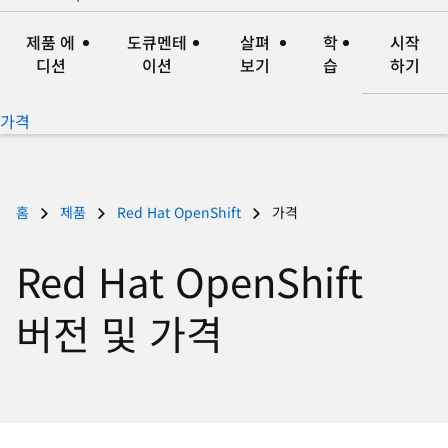
지
세
기
언
히
제품 에
도큐멘테
살펴
학
시작
어
보
디션
이션
보기
습
하기
변
기
경
가격
홈
제품
Red Hat OpenShift
가격
Red Hat OpenShift
버전 및 가격