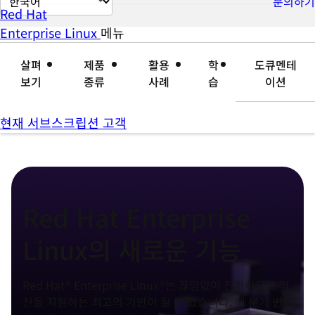
문의하기
Red Hat
이
Enterprise Linux
메뉴
확
축
지
장
소
언
살펴
제품
활용
학
도큐멘테
어
보기
종류
사례
습
이션
변
경
현재 서브스크립션 고객
Red Hat Enterprise
Linux의 새로운 기능
Red Hat® Enterprise Linux®는 끊임없이 진화하므로 혁
신을 지원하는 최고의 기반이 될 수 있습니다. 매 분기 변