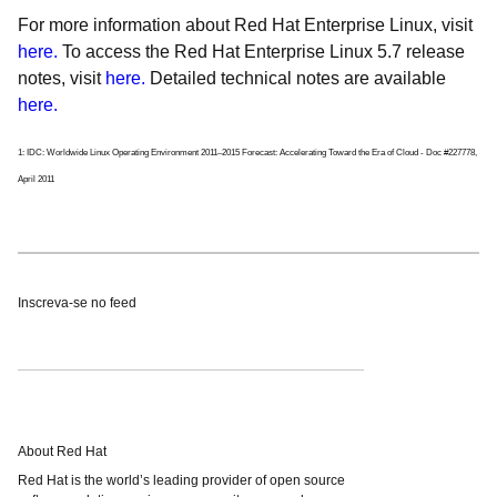
For more information about Red Hat Enterprise Linux, visit
here.
To access the Red Hat Enterprise Linux 5.7 release
notes, visit
here.
Detailed technical notes are available
here.
1: IDC: Worldwide Linux Operating Environment 2011–2015 Forecast: Accelerating Toward the Era of Cloud - Doc #227778,
April 2011
Inscreva-se no feed
About Red Hat
Red Hat is the world’s leading provider of open source