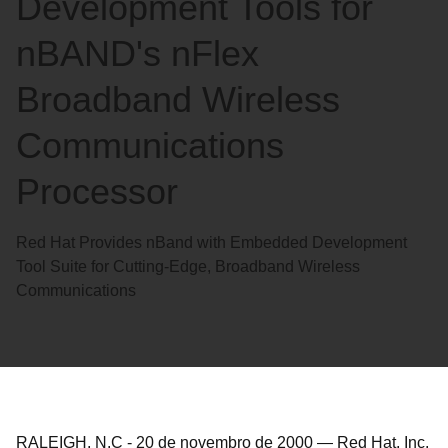
Development Tools for
nBAND's nFlex
Broadband Wireless
Communications
Processor
Red Hat Provides nBand with Embedded Development
Tool Suite for Cutting-Edge, Broadband Wireless
Communications
RALEIGH, N.C
-
20 de novembro de 2000
—
Red Hat, Inc.