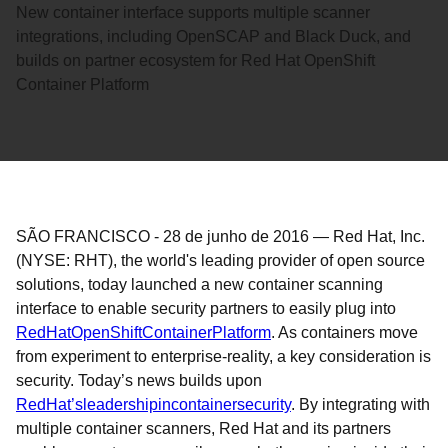
New container interface supports multiple scanner
integrations, including OpenSCAP and Black Duck, and
builds on partner ecosystem for Red Hat OpenShift
Container Platform
SÃO FRANCISCO
-
28 de junho de 2016
—
Red Hat, Inc.
(NYSE: RHT), the world's leading provider of open source
solutions, today launched a new container scanning
interface to enable security partners to easily plug into
Red
Hat
OpenShift
Container
Platform
. As containers move
from experiment to enterprise-reality, a key consideration is
security. Today’s news builds upon
Red
Hat
’
s
leadership
in
container
security
. By integrating with
multiple container scanners, Red Hat and its partners