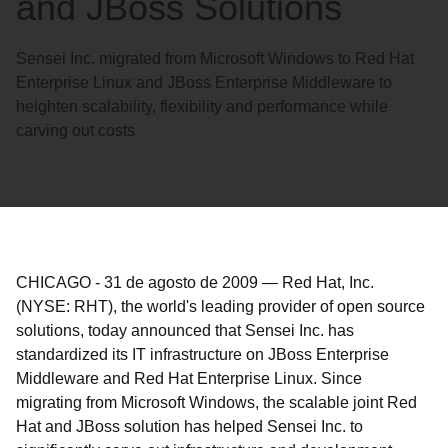
and JBoss Solutions
Sensei Inc. migrated from Microsoft Windows to Red Hat
Enterprise Linux and JBoss Enterprise Middleware to
heighten scalability, flexibility and performance while
carving out costs
CHICAGO
-
31 de agosto de 2009
—
Red Hat, Inc.
(NYSE: RHT), the world's leading provider of open source
solutions, today announced that Sensei Inc. has
standardized its IT infrastructure on JBoss Enterprise
Middleware and Red Hat Enterprise Linux. Since
migrating from Microsoft Windows, the scalable joint Red
Hat and JBoss solution has helped Sensei Inc. to