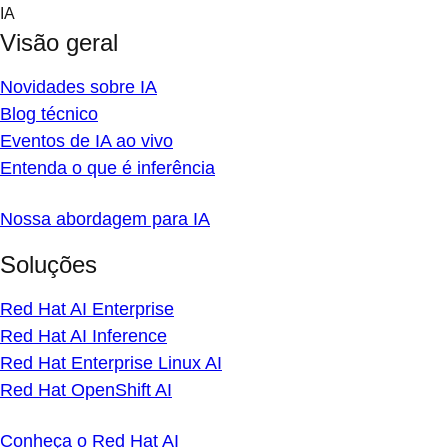
Skip
IA
to
Visão geral
content
Novidades sobre IA
Blog técnico
Eventos de IA ao vivo
Entenda o que é inferência
Nossa abordagem para IA
Soluções
Red Hat AI Enterprise
Red Hat AI Inference
Red Hat Enterprise Linux AI
Red Hat OpenShift AI
Conheça o Red Hat AI