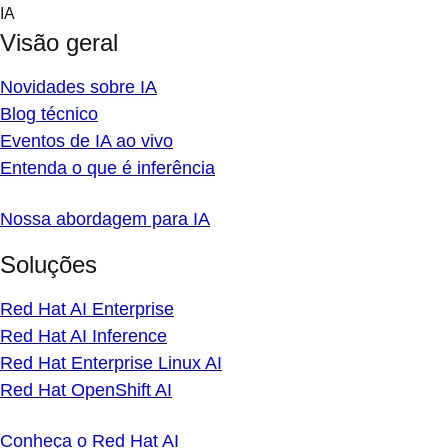
Skip
IA
to
Visão geral
content
Novidades sobre IA
Blog técnico
Eventos de IA ao vivo
Entenda o que é inferência
Nossa abordagem para IA
Soluções
Red Hat AI Enterprise
Red Hat AI Inference
Red Hat Enterprise Linux AI
Red Hat OpenShift AI
Conheça o Red Hat AI