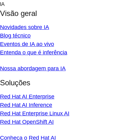
Skip
IA
to
Visão geral
content
Novidades sobre IA
Blog técnico
Eventos de IA ao vivo
Entenda o que é inferência
Nossa abordagem para IA
Soluções
Red Hat AI Enterprise
Red Hat AI Inference
Red Hat Enterprise Linux AI
Red Hat OpenShift AI
Conheça o Red Hat AI