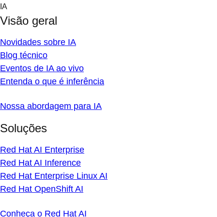
Skip
IA
to
Visão geral
content
Novidades sobre IA
Blog técnico
Eventos de IA ao vivo
Entenda o que é inferência
Nossa abordagem para IA
Soluções
Red Hat AI Enterprise
Red Hat AI Inference
Red Hat Enterprise Linux AI
Red Hat OpenShift AI
Conheça o Red Hat AI