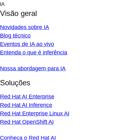
Skip
IA
to
Visão geral
content
Novidades sobre IA
Blog técnico
Eventos de IA ao vivo
Entenda o que é inferência
Nossa abordagem para IA
Soluções
Red Hat AI Enterprise
Red Hat AI Inference
Red Hat Enterprise Linux AI
Red Hat OpenShift AI
Conheça o Red Hat AI