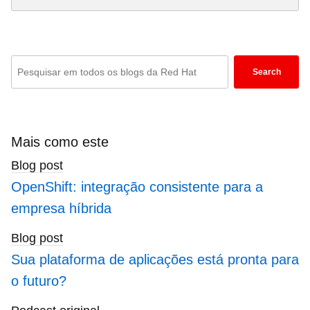
Enter
Search
keywords
here
to
search
Mais como este
blogs
Blog post
OpenShift: integração consistente para a
empresa híbrida
Blog post
Sua plataforma de aplicações está pronta para
o futuro?