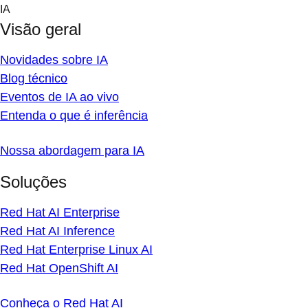
Skip
IA
to
Visão geral
content
Novidades sobre IA
Blog técnico
Eventos de IA ao vivo
Entenda o que é inferência
Nossa abordagem para IA
Soluções
Red Hat AI Enterprise
Red Hat AI Inference
Red Hat Enterprise Linux AI
Red Hat OpenShift AI
Conheça o Red Hat AI