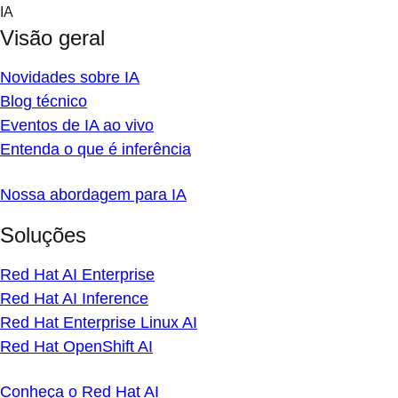
Skip
IA
to
Visão geral
content
Novidades sobre IA
Blog técnico
Eventos de IA ao vivo
Entenda o que é inferência
Nossa abordagem para IA
Soluções
Red Hat AI Enterprise
Red Hat AI Inference
Red Hat Enterprise Linux AI
Red Hat OpenShift AI
Conheça o Red Hat AI