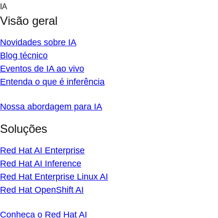
Skip
IA
to
Visão geral
content
Novidades sobre IA
Blog técnico
Eventos de IA ao vivo
Entenda o que é inferência
Nossa abordagem para IA
Soluções
Red Hat AI Enterprise
Red Hat AI Inference
Red Hat Enterprise Linux AI
Red Hat OpenShift AI
Conheça o Red Hat AI