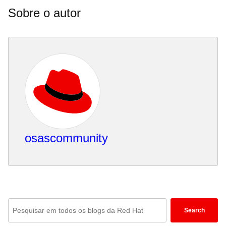
Sobre o autor
osascommunity
Enter
Search
keywords