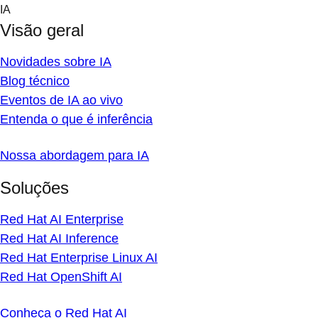
Skip
IA
to
Visão geral
content
Novidades sobre IA
Blog técnico
Eventos de IA ao vivo
Entenda o que é inferência
Nossa abordagem para IA
Soluções
Red Hat AI Enterprise
Red Hat AI Inference
Red Hat Enterprise Linux AI
Red Hat OpenShift AI
Conheça o Red Hat AI