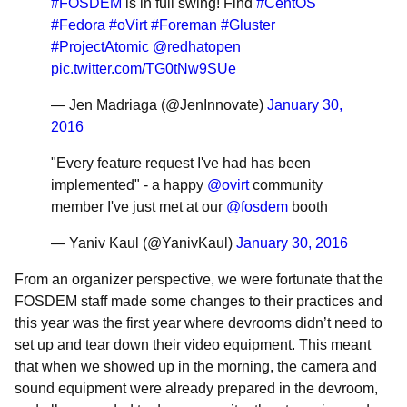
#FOSDEM
is in full swing! Find
#CentOS
#Fedora
#oVirt
#Foreman
#Gluster
#ProjectAtomic
@redhatopen
pic.twitter.com/TG0tNw9SUe
— Jen Madriaga (@JenInnovate)
January 30,
2016
"Every feature request I've had has been
implemented" - a happy
@ovirt
community
member I've just met at our
@fosdem
booth
— Yaniv Kaul (@YanivKaul)
January 30, 2016
From an organizer perspective, we were fortunate that the
FOSDEM staff made some changes to their practices and
this year was the first year where devrooms didn’t need to
set up and tear down their video equipment. This meant
that when we showed up in the morning, the camera and
sound equipment were already prepared in the devroom,