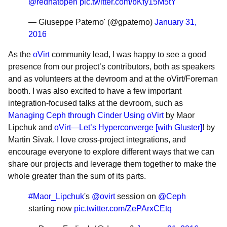
@redhatopen
pic.twitter.com/bKfy15M5tY
— Giuseppe Paterno' (@gpaterno)
January 31,
2016
As the
oVirt
community lead, I was happy to see a good
presence from our project’s contributors, both as speakers
and as volunteers at the devroom and at the oVirt/Foreman
booth. I was also excited to have a few important
integration-focused talks at the devroom, such as
Managing Ceph through Cinder Using oVirt
by Maor
Lipchuk and
oVirt—Let’s Hyperconverge [with Gluster]
! by
Martin Sivak. I love cross-project integrations, and
encourage everyone to explore different ways that we can
share our projects and leverage them together to make the
whole greater than the sum of its parts.
#Maor_Lipchuk
's
@ovirt
session on
@Ceph
starting now
pic.twitter.com/ZePArxCEtq