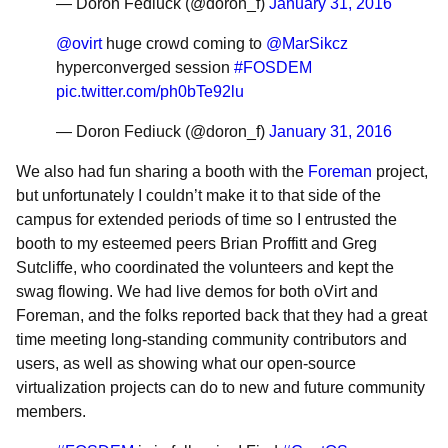
— Doron Fediuck (@doron_f)
January 31, 2016
@ovirt
huge crowd coming to
@MarSikcz
hyperconverged session
#FOSDEM
pic.twitter.com/ph0bTe92lu
— Doron Fediuck (@doron_f)
January 31, 2016
We also had fun sharing a booth with the
Foreman
project,
but unfortunately I couldn’t make it to that side of the
campus for extended periods of time so I entrusted the
booth to my esteemed peers Brian Proffitt and Greg
Sutcliffe, who coordinated the volunteers and kept the
swag flowing. We had live demos for both oVirt and
Foreman, and the folks reported back that they had a great
time meeting long-standing community contributors and
users, as well as showing what our open-source
virtualization projects can do to new and future community
members.