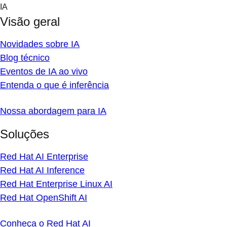
Skip
IA
to
Visão geral
content
Novidades sobre IA
Blog técnico
Eventos de IA ao vivo
Entenda o que é inferência
Nossa abordagem para IA
Soluções
Red Hat AI Enterprise
Red Hat AI Inference
Red Hat Enterprise Linux AI
Red Hat OpenShift AI
Conheça o Red Hat AI