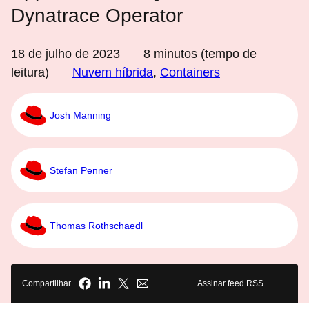
Dynatrace Operator
18 de julho de 2023
8
minutos (tempo de
leitura)
Nuvem híbrida
,
Containers
Josh Manning
Stefan Penner
Thomas Rothschaedl
Compartilhar
Assinar feed RSS