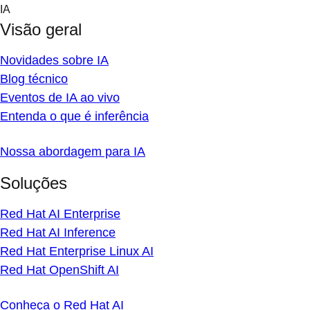
Skip
IA
to
Visão geral
content
Novidades sobre IA
Blog técnico
Eventos de IA ao vivo
Entenda o que é inferência
Nossa abordagem para IA
Soluções
Red Hat AI Enterprise
Red Hat AI Inference
Red Hat Enterprise Linux AI
Red Hat OpenShift AI
Conheça o Red Hat AI