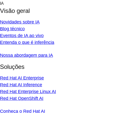
Skip
IA
to
Visão geral
content
Novidades sobre IA
Blog técnico
Eventos de IA ao vivo
Entenda o que é inferência
Nossa abordagem para IA
Soluções
Red Hat AI Enterprise
Red Hat AI Inference
Red Hat Enterprise Linux AI
Red Hat OpenShift AI
Conheça o Red Hat AI