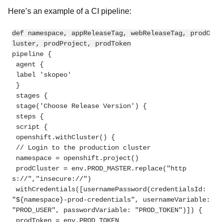
Here’s an example of a CI pipeline:
def namespace, appReleaseTag, webReleaseTag, prodC
pipeline {
 agent {
 label 'skopeo'
 }
 stages {
 stage('Choose Release Version') {
 steps {
 script {
 openshift.withCluster() {
 // Login to the production cluster
 namespace = openshift.project()
 prodCluster = env.PROD_MASTER.replace("http
s://","insecure://")
 withCredentials([usernamePassword(credentialsId: 
"${namespace}-prod-credentials", usernameVariable: 
"PROD_USER", passwordVariable: "PROD_TOKEN")]) {
 prodToken = env.PROD_TOKEN