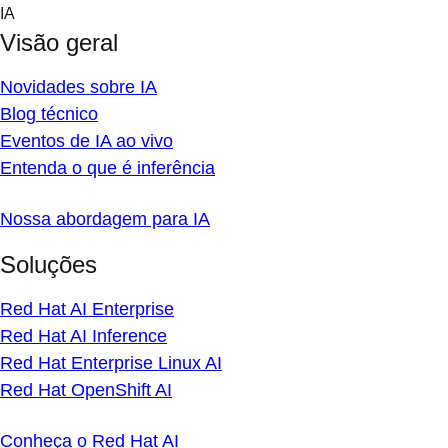
Skip
IA
to
Visão geral
content
Novidades sobre IA
Blog técnico
Eventos de IA ao vivo
Entenda o que é inferência
Nossa abordagem para IA
Soluções
Red Hat AI Enterprise
Red Hat AI Inference
Red Hat Enterprise Linux AI
Red Hat OpenShift AI
Conheça o Red Hat AI