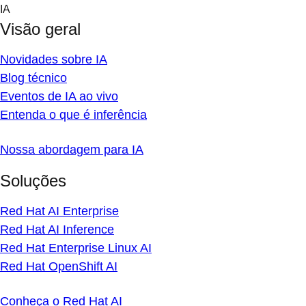
Skip
IA
to
Visão geral
content
Novidades sobre IA
Blog técnico
Eventos de IA ao vivo
Entenda o que é inferência
Nossa abordagem para IA
Soluções
Red Hat AI Enterprise
Red Hat AI Inference
Red Hat Enterprise Linux AI
Red Hat OpenShift AI
Conheça o Red Hat AI