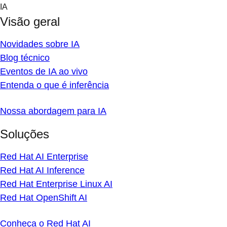
Skip
IA
to
Visão geral
content
Novidades sobre IA
Blog técnico
Eventos de IA ao vivo
Entenda o que é inferência
Nossa abordagem para IA
Soluções
Red Hat AI Enterprise
Red Hat AI Inference
Red Hat Enterprise Linux AI
Red Hat OpenShift AI
Conheça o Red Hat AI