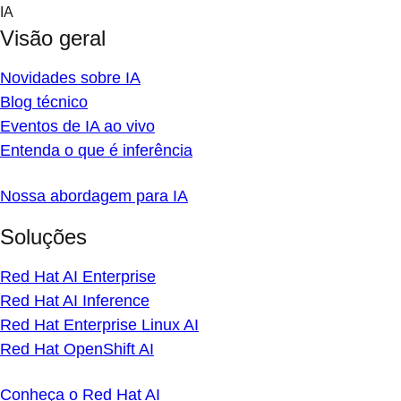
Skip
IA
to
Visão geral
content
Novidades sobre IA
Blog técnico
Eventos de IA ao vivo
Entenda o que é inferência
Nossa abordagem para IA
Soluções
Red Hat AI Enterprise
Red Hat AI Inference
Red Hat Enterprise Linux AI
Red Hat OpenShift AI
Conheça o Red Hat AI