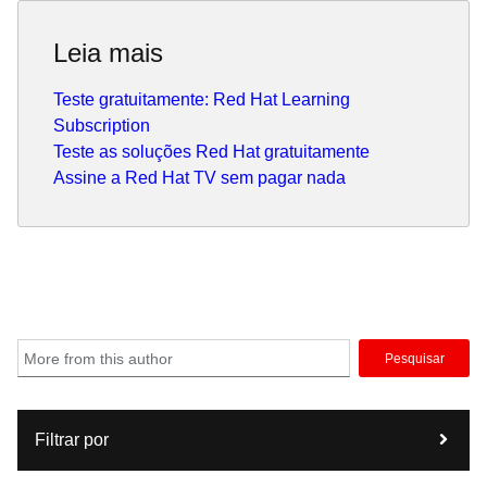
contributed to the Cloud Native Disaster Recovery
whitepaper.
Leia mais
Recently Raffaele has been focusing on how to improve
the developer experience by implementing internal
Teste gratuitamente: Red Hat Learning
development platforms (IDP).
Subscription
Teste as soluções Red Hat gratuitamente
Assine a Red Hat TV sem pagar nada
Pesquisar
Filtrar por