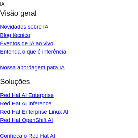
Skip
IA
to
Visão geral
content
Novidades sobre IA
Blog técnico
Eventos de IA ao vivo
Entenda o que é inferência
Nossa abordagem para IA
Soluções
Red Hat AI Enterprise
Red Hat AI Inference
Red Hat Enterprise Linux AI
Red Hat OpenShift AI
Conheça o Red Hat AI