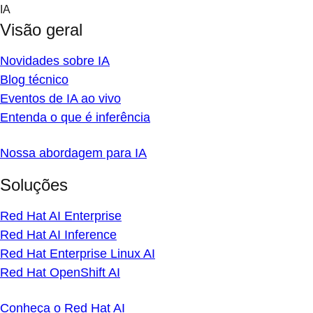
Skip
IA
to
Visão geral
content
Novidades sobre IA
Blog técnico
Eventos de IA ao vivo
Entenda o que é inferência
Nossa abordagem para IA
Soluções
Red Hat AI Enterprise
Red Hat AI Inference
Red Hat Enterprise Linux AI
Red Hat OpenShift AI
Conheça o Red Hat AI