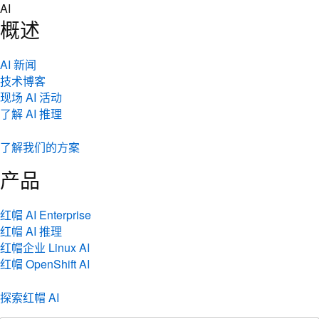
Skip
AI
to
概述
content
AI 新闻
技术博客
现场 AI 活动
了解 AI 推理
了解我们的方案
产品
红帽 AI Enterprise
红帽 AI 推理
红帽企业 Linux AI
红帽 OpenShift AI
探索红帽 AI