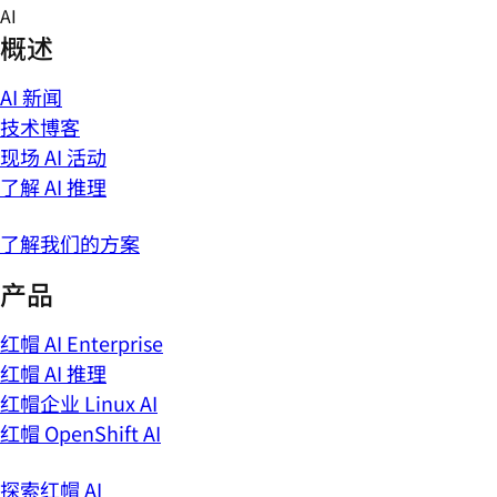
Skip
AI
to
概述
content
AI 新闻
技术博客
现场 AI 活动
了解 AI 推理
了解我们的方案
产品
红帽 AI Enterprise
红帽 AI 推理
红帽企业 Linux AI
红帽 OpenShift AI
探索红帽 AI