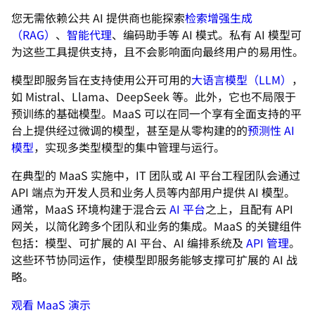
您无需依赖公共 AI 提供商也能探索
检索增强生成
（RAG）
、
智能代理
、编码助手等 AI 模式。私有 AI 模型可
为这些工具提供支持，且不会影响面向最终用户的易用性。
模型即服务旨在支持使用公开可用的
大语言模型（LLM）
，
如 Mistral、Llama、DeepSeek 等。此外，它也不局限于
预训练的基础模型。MaaS 可以在同一个享有全面支持的平
台上提供经过微调的模型，甚至是从零构建的的
预测性 AI
模型
，实现多类型模型的集中管理与运行。
在典型的 MaaS 实施中，IT 团队或 AI 平台工程团队会通过
API 端点为开发人员和业务人员等内部用户提供 AI 模型。
通常，MaaS 环境构建于混合云
AI 平台
之上，且配有 API
网关，以简化跨多个团队和业务的集成。MaaS 的关键组件
包括：模型、可扩展的 AI 平台、AI 编排系统及
API 管理
。
这些环节协同运作，使模型即服务能够支撑可扩展的 AI 战
略。
观看 MaaS 演示